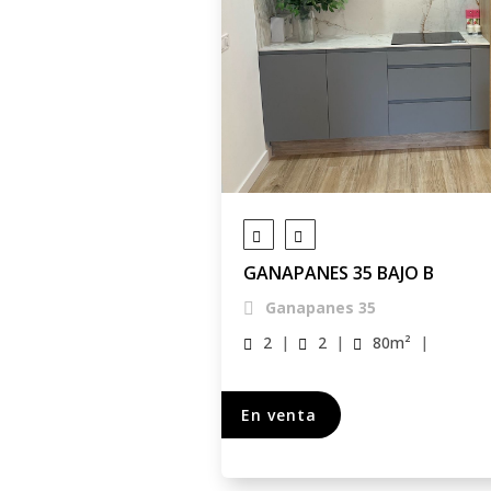
GANAPANES 35 BAJO B
Ganapanes 35
2
|
2
|
80
m²
|
En venta