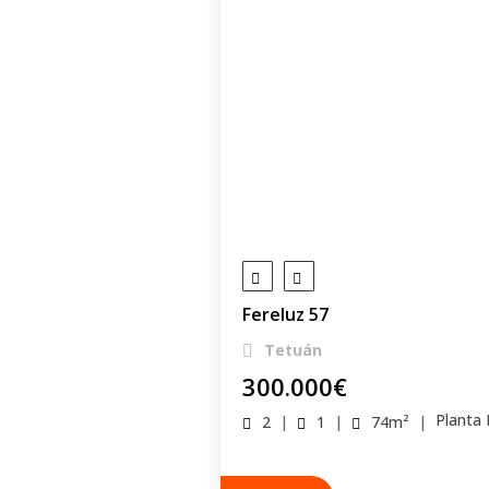
Fereluz 57
Tetuán
300.000
€
Planta 
2
|
1
|
74
m²
|