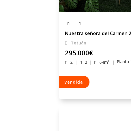
Nuestra señora del Carmen 
Tetuán
295.000
€
Planta 
2
|
2
|
64
m²
|
Vendida