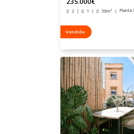
235.000
€
Planta 
2
|
1
|
50
m²
|
Vendida