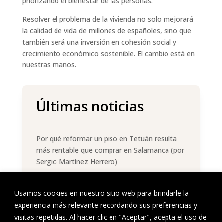
priorizando el bienestar de las personas.
Resolver el problema de la vivienda no solo mejorará
la calidad de vida de millones de españoles, sino que
también será una inversión en cohesión social y
crecimiento económico sostenible. El cambio está en
nuestras manos.
Últimas noticias
Por qué reformar un piso en Tetuán resulta
más rentable que comprar en Salamanca (por
Sergio Martínez Herrero)
Morgana Properties busca impulsar la
regeneración urbana y paliar la falta de
Usamos cookies en nuestro sitio web para brindarle la
vivienda en Madrid, entrevista a Dunia
experiencia más relevante recordando sus preferencias y
Sánchez Aguilar, CEO de Morgana Properties.
visitas repetidas. Al hacer clic en "Aceptar", acepta el uso de