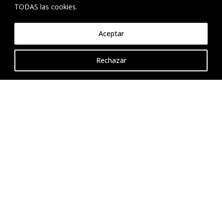
Claves del Éxito en el Sector Inmobiliario
TODAS las cookies.

EL FUTURO DEL SECTOR INMOBILIARIO
Artículo de opinión de Sergio Martínez
Aceptar
Herrero: Acceso a la vivienda en España:

Retos y soluciones para un problema urgente.
Rechazar