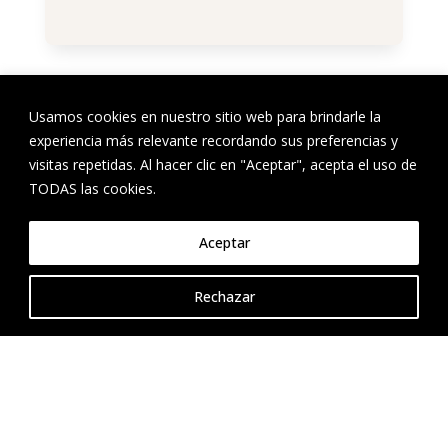
Usamos cookies en nuestro sitio web para brindarle la
experiencia más relevante recordando sus preferencias y
visitas repetidas. Al hacer clic en "Aceptar", acepta el uso de
TODAS las cookies.

Aceptar
¿Estas interesado en

adquirir tu nueva
Rechazar
vivienda?
cristina.matei@chestertonsatomiun.com
+34 660 113 377